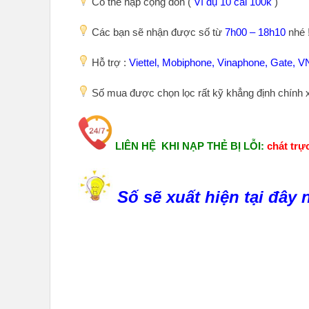
Có thể nạp cộng dồn (
Ví dụ 10 cái 100k
)
Các bạn sẽ nhận được số từ
7h00 – 18h10
nhé !
Hỗ trợ :
Viettel, Mobiphone, Vinaphone, Gate, 
Số mua được chọn lọc rất kỹ khẳng định chính x
LIÊN HỆ KHI NẠP THẺ BỊ LỖI:
chát trự
Số sẽ xuất hiện tại đây