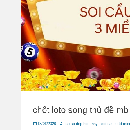
chốt loto song thủ đề mb
Posted
Author
13/06/2026
cau so dep hom nay - soi cau xstd mie
on