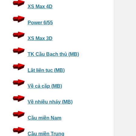
XS Max 4D
Power 6/55
XS Max 3D
TK Cầu Bạch thủ (MB)
Lật liên tục (MB)
Về cả cặp (MB)
Về nhiều nháy (MB)
Cầu miền Nam
Cầu miền Trung