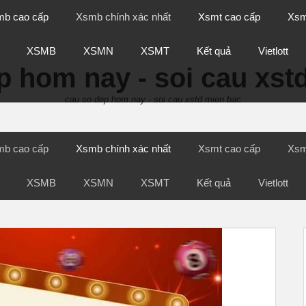
b cao cấp
Xsmb chính xác nhất
Xsmt cao cấp
Xsm
XSMB
XSMN
XSMT
Kết quả
Vietlott
p hom nay - soi cau xst
cau so dep hom nay - soi cau xstd mien bac
b cao cấp
Xsmb chính xác nhất
Xsmt cao cấp
Xsm
XSMB
XSMN
XSMT
Kết quả
Vietlott