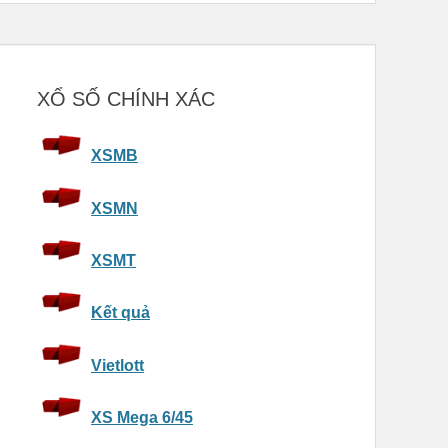
XỔ SỐ CHÍNH XÁC
XSMB
XSMN
XSMT
Kết quả
Vietlott
XS Mega 6/45