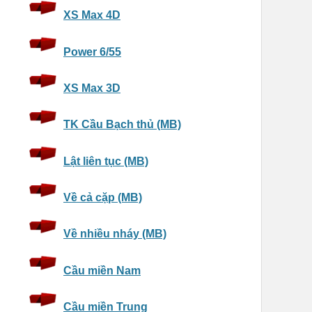
XS Max 4D
Power 6/55
XS Max 3D
TK Cầu Bạch thủ (MB)
Lật liên tục (MB)
Về cả cặp (MB)
Về nhiều nháy (MB)
Cầu miền Nam
Cầu miền Trung