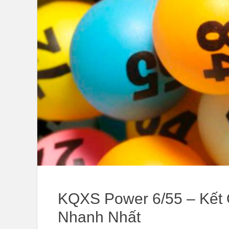
KQXS Power 6/55 – Kết 
Nhanh Nhất