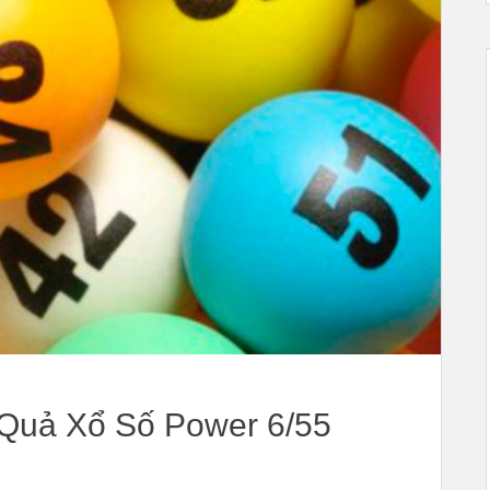
Quả Xổ Số Power 6/55