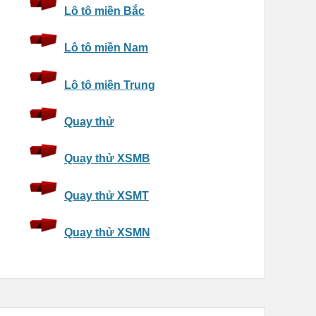
Lô tô miền Bắc
Lô tô miền Nam
Lô tô miền Trung
Quay thử
Quay thử XSMB
Quay thử XSMT
Quay thử XSMN