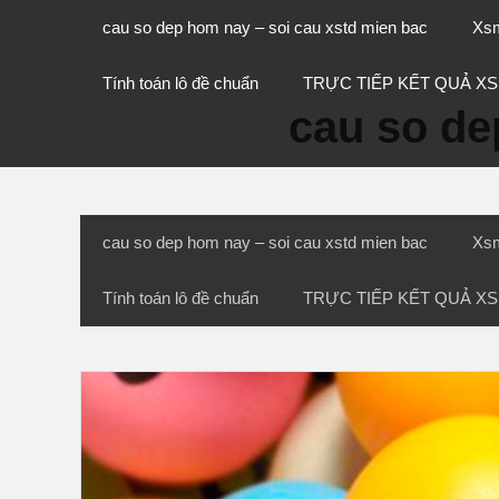
Primary Menu
Skip
cau so dep hom nay – soi cau xstd mien bac
Xsm
to
content
Tính toán lô đề chuẩn
TRỰC TIẾP KẾT QUẢ XS
cau so de
Secondary Menu
Skip
cau so dep hom nay – soi cau xstd mien bac
Xsm
to
content
Tính toán lô đề chuẩn
TRỰC TIẾP KẾT QUẢ XS