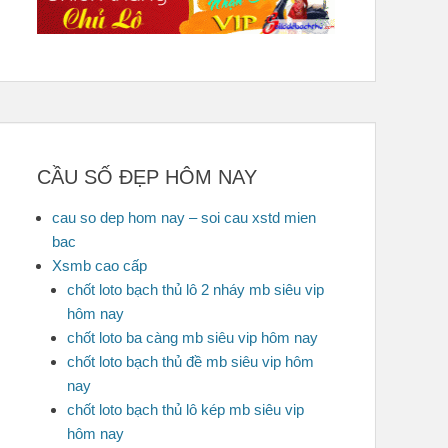
CẦU SỐ ĐẸP HÔM NAY
cau so dep hom nay – soi cau xstd mien
bac
Xsmb cao cấp
chốt loto bạch thủ lô 2 nháy mb siêu vip
hôm nay
chốt loto ba càng mb siêu vip hôm nay
chốt loto bạch thủ đề mb siêu vip hôm
nay
chốt loto bạch thủ lô kép mb siêu vip
hôm nay