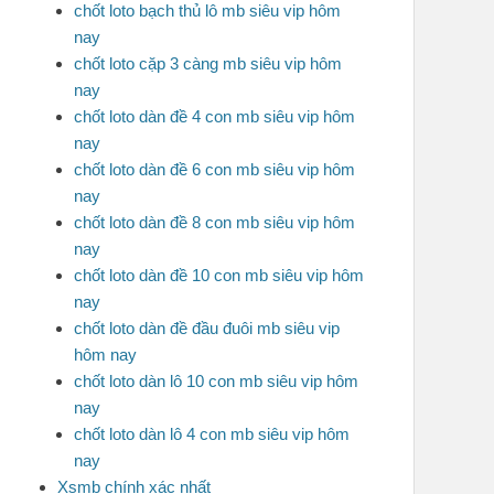
chốt loto bạch thủ lô mb siêu vip hôm
nay
chốt loto cặp 3 càng mb siêu vip hôm
nay
chốt loto dàn đề 4 con mb siêu vip hôm
nay
chốt loto dàn đề 6 con mb siêu vip hôm
nay
chốt loto dàn đề 8 con mb siêu vip hôm
nay
chốt loto dàn đề 10 con mb siêu vip hôm
nay
chốt loto dàn đề đầu đuôi mb siêu vip
hôm nay
chốt loto dàn lô 10 con mb siêu vip hôm
nay
chốt loto dàn lô 4 con mb siêu vip hôm
nay
Xsmb chính xác nhất