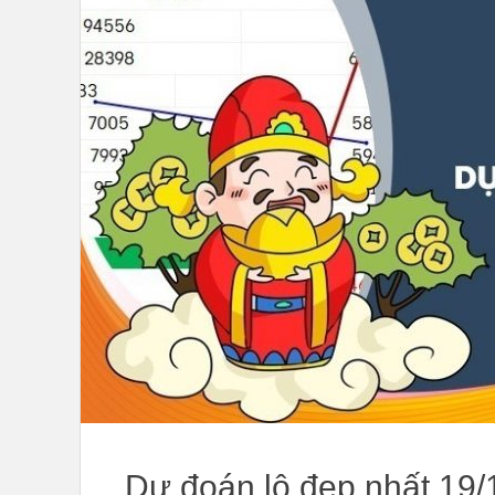
Dự đoán lô đẹp nhất 19