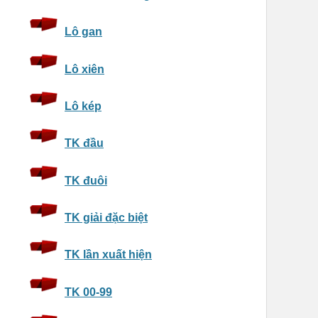
Lô gan
Lô xiên
Lô kép
TK đầu
TK đuôi
TK giải đặc biệt
TK lần xuất hiện
TK 00-99