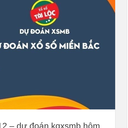
/12 – dự đoán kqxsmb hôm