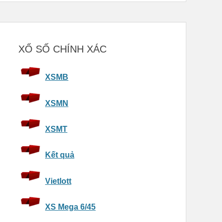
XỔ SỐ CHÍNH XÁC
XSMB
XSMN
XSMT
Kết quả
Vietlott
XS Mega 6/45