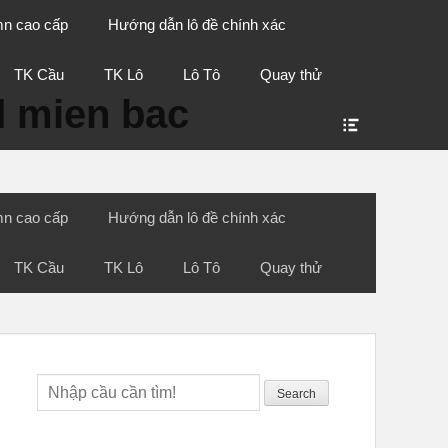
n cao cấp
Hướng dẫn lô đề chính xác
TK Cầu
TK Lô
Lô Tô
Quay thử
d mien bac
Show
Header
Sidebar
Content
n cao cấp
Hướng dẫn lô đề chính xác
TK Cầu
TK Lô
Lô Tô
Quay thử
Search