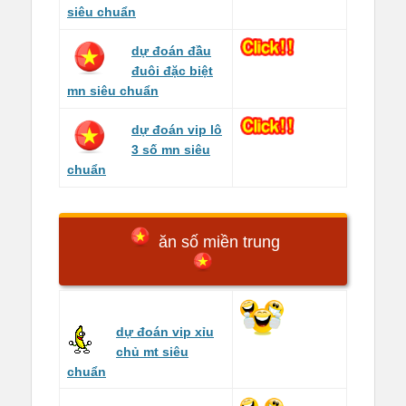
siêu chuẩn
dự đoán đầu
đuôi đặc biệt
mn siêu chuẩn
dự đoán vip lô
3 số mn siêu
chuẩn
ăn số miền trung
dự đoán vip xỉu
chủ mt siêu
chuẩn