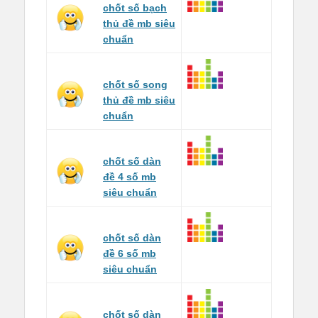
chốt số bạch
thủ đề mb siêu
chuẩn
chốt số song
thủ đề mb siêu
chuẩn
chốt số dàn
đề 4 số mb
siêu chuẩn
chốt số dàn
đề 6 số mb
siêu chuẩn
chốt số dàn