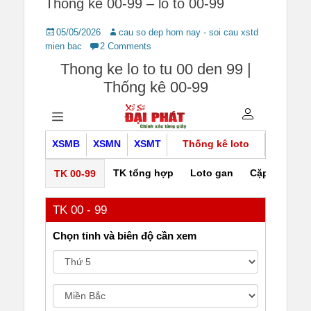
Thống kê 00-99 – lô tô 00-99
Posted
Author
05/05/2026
cau so dep hom nay - soi cau xstd
on
mien bac
2 Comments
Thong ke lo to tu 00 den 99 |
Thống kê 00-99