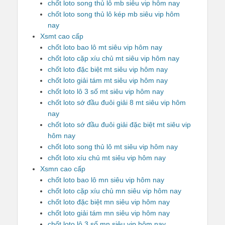
chốt loto song thủ lô mb siêu vip hôm nay
chốt loto song thủ lô kép mb siêu vip hôm
nay
Xsmt cao cấp
chốt loto bao lô mt siêu vip hôm nay
chốt loto cặp xíu chủ mt siêu vip hôm nay
chốt loto đặc biệt mt siêu vip hôm nay
chốt loto giải tám mt siêu vip hôm nay
chốt loto lô 3 số mt siêu vip hôm nay
chốt loto sớ đầu đuôi giải 8 mt siêu vip hôm
nay
chốt loto sớ đầu đuôi giải đặc biệt mt siêu vip
hôm nay
chốt loto song thủ lô mt siêu vip hôm nay
chốt loto xíu chủ mt siêu vip hôm nay
Xsmn cao cấp
chốt loto bao lô mn siêu vip hôm nay
chốt loto cặp xíu chủ mn siêu vip hôm nay
chốt loto đặc biệt mn siêu vip hôm nay
chốt loto giải tám mn siêu vip hôm nay
chốt loto lô 3 số mn siêu vip hôm nay