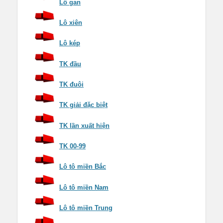
Lô gan
Lô xiên
Lô kép
TK đầu
TK đuôi
TK giải đặc biệt
TK lần xuất hiện
TK 00-99
Lô tô miền Bắc
Lô tô miền Nam
Lô tô miền Trung