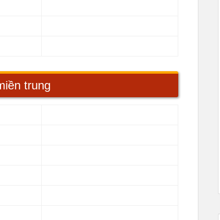
miền trung