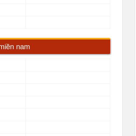
 miền nam