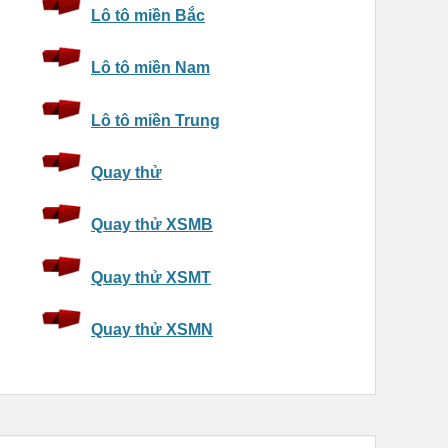
Lô tô miền Bắc
Lô tô miền Nam
Lô tô miền Trung
Quay thử
Quay thử XSMB
Quay thử XSMT
Quay thử XSMN