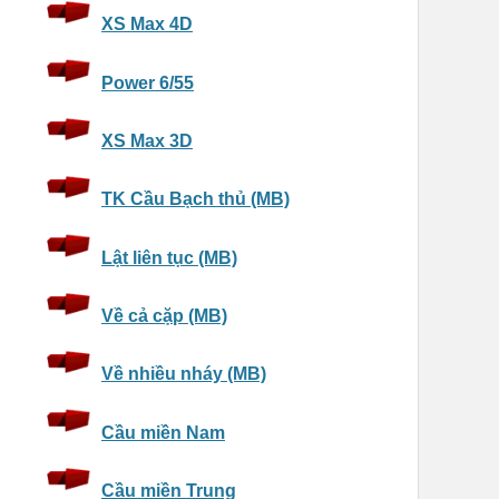
XS Max 4D
Power 6/55
XS Max 3D
TK Cầu Bạch thủ (MB)
Lật liên tục (MB)
Về cả cặp (MB)
Về nhiều nháy (MB)
Cầu miền Nam
Cầu miền Trung