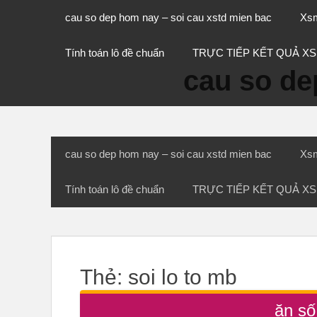
Primary Menu
Skip
cau so dep hom nay – soi cau xstd mien bac
Xsm
to
content
Tính toán lô đề chuẩn
TRỰC TIẾP KẾT QUẢ XS
cau so de
Secondary Menu
Skip
cau so dep hom nay – soi cau xstd mien bac
Xsm
to
content
Tính toán lô đề chuẩn
TRỰC TIẾP KẾT QUẢ XS
Thẻ:
soi lo to mb
ăn số