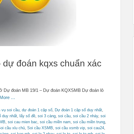
– dự đoán kqxs chuẩn xác
c ở Dự đoán MB 19/1 – Dự đoán KQXSMB Dự đoán lô
 More …
h vụ soi cầu
,
dự đoán 1 cặp số
,
Dự đoán 1 cặp số duy nhất
,
ố duy nhất
,
lấy số đề
,
soi 3 càng
,
soi cầu
,
soi cầu 2 nháy
,
soi
 MB
,
soi cau mien bac
,
soi cầu miền nam
,
soi cầu miền trung
,
oi cầu xỉu chủ
,
Soi cầu XSMB
,
soi cầu xsmb vip
,
soi cau24
,
 càng
,
soi kep mb
,
soi lo 2 nhay
,
soi lo to
,
soi lo to mb
,
soi lo