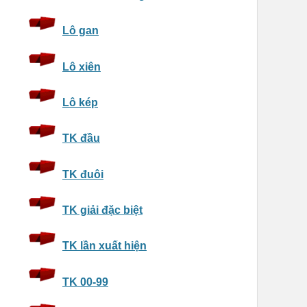
Lô gan
Lô xiên
Lô kép
TK đầu
TK đuôi
TK giải đặc biệt
TK lần xuất hiện
TK 00-99