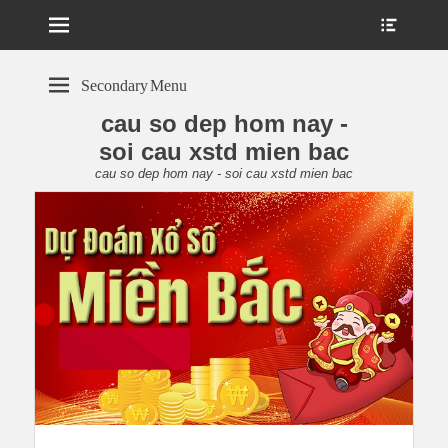
Menu
Show
Heade
Sideb
Conte
Secondary Menu
cau so dep hom nay -
soi cau xstd mien bac
cau so dep hom nay - soi cau xstd mien bac