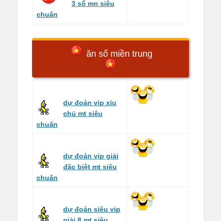
3 số mn siêu
chuẩn
ăn số miền trung
dự đoán vip xỉu
chủ mt siêu
chuẩn
dự đoán vip giải
đặc biệt mt siêu
chuẩn
dự đoán siêu vip
giải 8 mt siêu