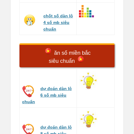
chốt số dàn lô
4 số mb siêu
chuẩn
ăn số miền bắc
siêu chuẩn
dự đoán dàn lô
6 số mb siêu
chuẩn
dự đoán dàn lô
8 số mb siêu