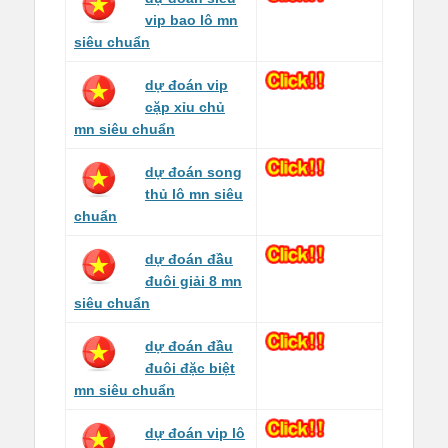
vip bao lô mn
siêu chuẩn
dự đoán vip
cặp xỉu chủ
mn siêu chuẩn
dự đoán song
thủ lô mn siêu
chuẩn
dự đoán đầu
đuôi giải 8 mn
siêu chuẩn
dự đoán đầu
đuôi đặc biệt
mn siêu chuẩn
dự đoán vip lô