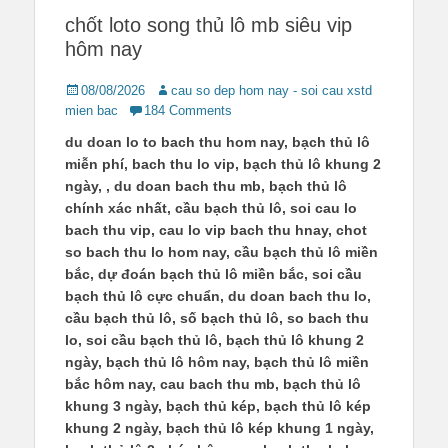
chốt loto song thủ lô mb siêu vip
hôm nay
Posted
Author
08/08/2026
cau so dep hom nay - soi cau xstd
on
mien bac
184 Comments
du doan lo to bach thu hom nay, bạch thủ lô
miễn phí, bach thu lo vip, bạch thủ lô khung 2
ngày, , du doan bach thu mb, bạch thủ lô
chính xác nhất, cầu bạch thủ lô, soi cau lo
bach thu vip, cau lo vip bach thu hnay, chot
so bach thu lo hom nay, cầu bạch thủ lô miền
bắc, dự đoán bạch thủ lô miền bắc, soi cầu
bạch thủ lô cực chuẩn, du doan bach thu lo,
cầu bạch thủ lô, số bạch thủ lô, so bach thu
lo, soi cầu bạch thủ lô, bạch thủ lô khung 2
ngày, bạch thủ lô hôm nay, bạch thủ lô miền
bắc hôm nay, cau bach thu mb, bạch thủ lô
khung 3 ngày, bạch thủ kép, bạch thủ lô kép
khung 2 ngày, bạch thủ lô kép khung 1 ngày,