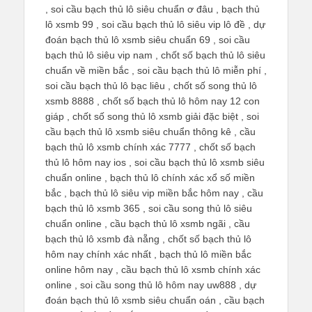
, soi cầu bạch thủ lô siêu chuẩn ơ đâu , bạch thủ
lô xsmb 99 , soi cầu bạch thủ lô siêu vip lô đề , dự
đoán bạch thủ lô xsmb siêu chuẩn 69 , soi cầu
bạch thủ lô siêu vip nam , chốt số bạch thủ lô siêu
chuẩn về miền bắc , soi cầu bạch thủ lô miễn phí ,
soi cầu bạch thủ lô bạc liêu , chốt số song thủ lô
xsmb 8888 , chốt số bạch thủ lô hôm nay 12 con
giáp , chốt số song thủ lô xsmb giải đặc biệt , soi
cầu bạch thủ lô xsmb siêu chuẩn thông kê , cầu
bạch thủ lô xsmb chính xác 7777 , chốt số bạch
thủ lô hôm nay ios , soi cầu bạch thủ lô xsmb siêu
chuẩn online , bạch thủ lô chính xác xổ số miền
bắc , bạch thủ lô siêu vip miền bắc hôm nay , cầu
bạch thủ lô xsmb 365 , soi cầu song thủ lô siêu
chuẩn online , cầu bạch thủ lô xsmb ngãi , cầu
bạch thủ lô xsmb đà nẵng , chốt số bạch thủ lô
hôm nay chính xác nhất , bạch thủ lô miền bắc
online hôm nay , cầu bạch thủ lô xsmb chính xác
online , soi cầu song thủ lô hôm nay uw888 , dự
đoán bạch thủ lô xsmb siêu chuẩn oán , cầu bạch