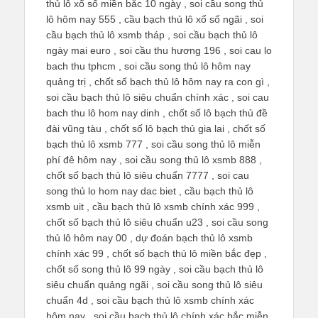
thủ lô xổ số miền bắc 10 ngày , soi cầu song thủ
lô hôm nay 555 , cầu bạch thủ lô xổ số ngãi , soi
cầu bạch thủ lô xsmb tháp , soi cầu bạch thủ lô
ngày mai euro , soi cầu thu hương 196 , soi cau lo
bach thu tphcm , soi cầu song thủ lô hôm nay
quảng trị , chốt số bạch thủ lô hôm nay ra con gì ,
soi cầu bạch thủ lô siêu chuẩn chính xác , soi cau
bach thu lô hom nay dinh , chốt số lô bạch thủ đề
đài vũng tàu , chốt số lô bạch thủ gia lai , chốt số
bạch thủ lô xsmb 777 , soi cầu song thủ lô miễn
phí đê hôm nay , soi cầu song thủ lô xsmb 888 ,
chốt số bạch thủ lô siêu chuẩn 7777 , soi cau
song thủ lo hom nay dac biet , cầu bạch thủ lô
xsmb uit , cầu bạch thủ lô xsmb chính xác 999 ,
chốt số bạch thủ lô siêu chuẩn u23 , soi cầu song
thủ lô hôm nay 00 , dự đoán bạch thủ lô xsmb
chính xác 99 , chốt số bạch thủ lô miền bắc đẹp ,
chốt số song thủ lô 99 ngày , soi cầu bạch thủ lô
siêu chuẩn quảng ngãi , soi cầu song thủ lô siêu
chuẩn 4d , soi cầu bạch thủ lô xsmb chính xác
hôm nay , soi cầu bạch thủ lô chính xác bắc miễn