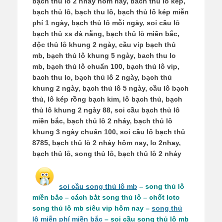
bạch thủ lô 2 nháy hôm nay, bach thu lo kep,
bạch thủ lô, bạch thu lô, bạch thủ lô kép miễn
phí 1 ngày, bạch thủ lô mỗi ngày, soi cầu lô
bạch thủ xs đà nẵng, bạch thủ lô miền bắc,
độc thủ lô khung 2 ngày, cầu vip bạch thủ
mb, bạch thủ lô khung 5 ngày, bach thu lo
mb, bạch thủ lô chuẩn 100, bạch thủ lô vip,
bach thu lo, bạch thủ lô 2 ngày, bạch thủ
khung 2 ngày, bạch thủ lô 5 ngày, cầu lô bạch
thủ, lô kép rồng bạch kim, lô bạch thủ, bạch
thủ lô khung 2 ngày 88, soi cầu bạch thủ lô
miền bắc, bạch thủ lô 2 nháy, bạch thủ lô
khung 3 ngày chuẩn 100, soi cầu lô bạch thủ
8785, bạch thủ lô 2 nháy hôm nay, lo 2nhay,
bạch thủ lô, song thủ lô, bạch thủ lô 2 nháy
soi cầu song thủ lô mb
– song thủ lô
miền bắc – cách bắt song thủ lô – chốt loto
song thủ lô mb siêu vip hôm nay –
song thủ
lô miễn phí miền bắc
– soi cầu song thủ lô mb