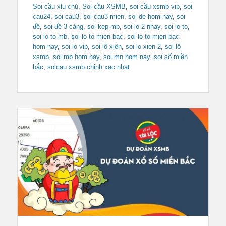
Soi cầu xỉu chủ
,
Soi cầu XSMB
,
soi cầu xsmb vip
,
soi
cau24
,
soi cau3
,
soi cau3 mien
,
soi de hom nay
,
soi
đề
,
soi đề 3 càng
,
soi kep mb
,
soi lo 2 nhay
,
soi lo to
,
soi lo to mb
,
soi lo to mien bac
,
soi lo to mien bac
hom nay
,
soi lo vip
,
soi lô xiên
,
soi lo xien 2
,
soi lô
xsmb
,
soi mb hom nay
,
soi mn hom nay
,
soi số miền
bắc
,
soicau xsmb chinh xac nhat