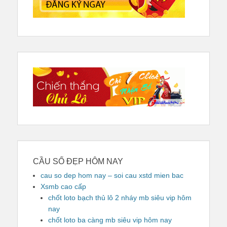
CẦU SỐ ĐẸP HÔM NAY
cau so dep hom nay – soi cau xstd mien bac
Xsmb cao cấp
chốt loto bạch thủ lô 2 nháy mb siêu vip hôm
nay
chốt loto ba càng mb siêu vip hôm nay