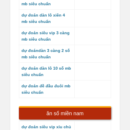
mb siêu chuẩn
dự đoán dàn lô xiên 4
mb siêu chuẩn
dự đoán siêu vip 3 càng
mb siêu chuẩn
dự đoándàn 3 càng 2 số
mb siêu chuẩn
dự đoán dàn lô 10 số mb
siêu chuẩn
dự đoán đề đầu đuôi mb
siêu chuẩn
ăn số miền nam
dự đoán siêu vip xỉu chủ