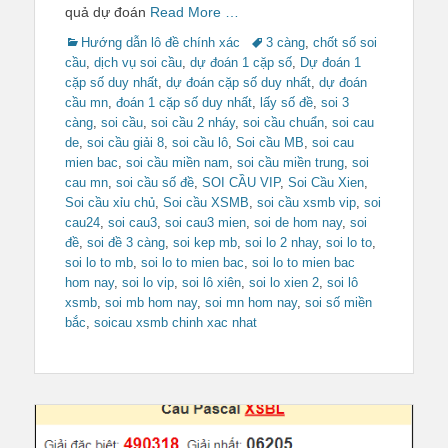
quả dự đoán
Read More …
Categories
Tags
Hướng dẫn lô đề chính xác
3 càng
,
chốt số soi
cầu
,
dịch vụ soi cầu
,
dự đoán 1 cặp số
,
Dự đoán 1
cặp số duy nhất
,
dự đoán cặp số duy nhất
,
dự đoán
cầu mn
,
đoán 1 cặp số duy nhất
,
lấy số đề
,
soi 3
càng
,
soi cầu
,
soi cầu 2 nháy
,
soi cầu chuẩn
,
soi cau
de
,
soi cầu giải 8
,
soi cầu lô
,
Soi cầu MB
,
soi cau
mien bac
,
soi cầu miền nam
,
soi cầu miền trung
,
soi
cau mn
,
soi cầu số đề
,
SOI CẦU VIP
,
Soi Cầu Xien
,
Soi cầu xỉu chủ
,
Soi cầu XSMB
,
soi cầu xsmb vip
,
soi
cau24
,
soi cau3
,
soi cau3 mien
,
soi de hom nay
,
soi
đề
,
soi đề 3 càng
,
soi kep mb
,
soi lo 2 nhay
,
soi lo to
,
soi lo to mb
,
soi lo to mien bac
,
soi lo to mien bac
hom nay
,
soi lo vip
,
soi lô xiên
,
soi lo xien 2
,
soi lô
xsmb
,
soi mb hom nay
,
soi mn hom nay
,
soi số miền
bắc
,
soicau xsmb chinh xac nhat