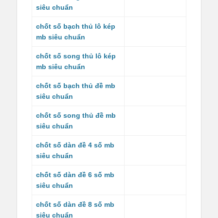
siêu chuẩn
chốt số bạch thủ lô kép
mb siêu chuẩn
chốt số song thủ lô kép
mb siêu chuẩn
chốt số bạch thủ đề mb
siêu chuẩn
chốt số song thủ đề mb
siêu chuẩn
chốt số dàn đề 4 số mb
siêu chuẩn
chốt số dàn đề 6 số mb
siêu chuẩn
chốt số dàn đề 8 số mb
siêu chuẩn