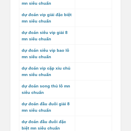
mn siêu chuẩn
dự đoán vip giải đặc biệt
mn siêu chuẩn
dự đoán siêu vip giải 8
mn siêu chuẩn
dự đoán siêu vip bao lô
mn siêu chuẩn
dự đoán vip cặp xỉu chủ
mn siêu chuẩn
dự đoán song thủ lô mn
siêu chuẩn
dự đoán đầu đuôi giải 8
mn siêu chuẩn
dự đoán đầu đuôi đặc
biệt mn siêu chuẩn