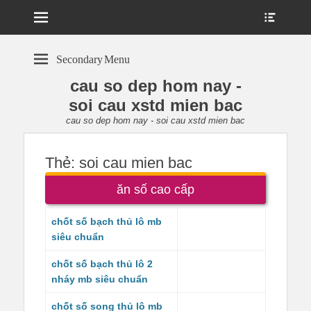
Menu
Show
Heade
Sideb
Conte
Secondary Menu
cau so dep hom nay -
soi cau xstd mien bac
cau so dep hom nay - soi cau xstd mien bac
Thẻ:
soi cau mien bac
ăn số cao cấp
chốt số bạch thủ lô mb
siêu chuẩn
chốt số bạch thủ lô 2
nháy mb siêu chuẩn
chốt số song thủ lô mb