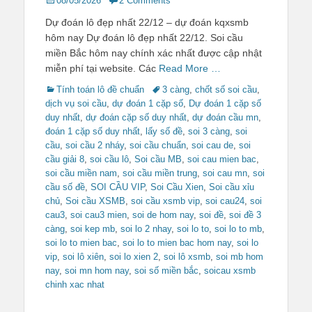
08/05/2026
2 Comments
on
Dự đoán lô đẹp nhất 22/12 – dự đoán kqxsmb
hôm nay Dự đoán lô đẹp nhất 22/12. Soi cầu
miền Bắc hôm nay chính xác nhất được cập nhật
miễn phí tại website. Các
Read More …
Categories
Tags
Tính toán lô đề chuẩn
3 càng
,
chốt số soi cầu
,
dịch vụ soi cầu
,
dự đoán 1 cặp số
,
Dự đoán 1 cặp số
duy nhất
,
dự đoán cặp số duy nhất
,
dự đoán cầu mn
,
đoán 1 cặp số duy nhất
,
lấy số đề
,
soi 3 càng
,
soi
cầu
,
soi cầu 2 nháy
,
soi cầu chuẩn
,
soi cau de
,
soi
cầu giải 8
,
soi cầu lô
,
Soi cầu MB
,
soi cau mien bac
,
soi cầu miền nam
,
soi cầu miền trung
,
soi cau mn
,
soi
cầu số đề
,
SOI CẦU VIP
,
Soi Cầu Xien
,
Soi cầu xỉu
chủ
,
Soi cầu XSMB
,
soi cầu xsmb vip
,
soi cau24
,
soi
cau3
,
soi cau3 mien
,
soi de hom nay
,
soi đề
,
soi đề 3
càng
,
soi kep mb
,
soi lo 2 nhay
,
soi lo to
,
soi lo to mb
,
soi lo to mien bac
,
soi lo to mien bac hom nay
,
soi lo
vip
,
soi lô xiên
,
soi lo xien 2
,
soi lô xsmb
,
soi mb hom
nay
,
soi mn hom nay
,
soi số miền bắc
,
soicau xsmb
chinh xac nhat