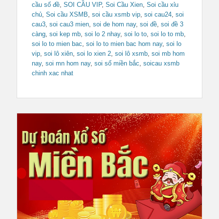
cầu số đề
,
SOI CẦU VIP
,
Soi Cầu Xien
,
Soi cầu xỉu
chủ
,
Soi cầu XSMB
,
soi cầu xsmb vip
,
soi cau24
,
soi
cau3
,
soi cau3 mien
,
soi de hom nay
,
soi đề
,
soi đề 3
càng
,
soi kep mb
,
soi lo 2 nhay
,
soi lo to
,
soi lo to mb
,
soi lo to mien bac
,
soi lo to mien bac hom nay
,
soi lo
vip
,
soi lô xiên
,
soi lo xien 2
,
soi lô xsmb
,
soi mb hom
nay
,
soi mn hom nay
,
soi số miền bắc
,
soicau xsmb
chinh xac nhat