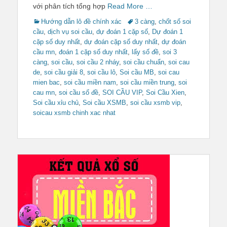
với phân tích tổng hợp
Read More …
Categories
Tags
Hướng dẫn lô đề chính xác
3 càng
,
chốt số soi
cầu
,
dịch vụ soi cầu
,
dự đoán 1 cặp số
,
Dự đoán 1
cặp số duy nhất
,
dự đoán cặp số duy nhất
,
dự đoán
cầu mn
,
đoán 1 cặp số duy nhất
,
lấy số đề
,
soi 3
càng
,
soi cầu
,
soi cầu 2 nháy
,
soi cầu chuẩn
,
soi cau
de
,
soi cầu giải 8
,
soi cầu lô
,
Soi cầu MB
,
soi cau
mien bac
,
soi cầu miền nam
,
soi cầu miền trung
,
soi
cau mn
,
soi cầu số đề
,
SOI CẦU VIP
,
Soi Cầu Xien
,
Soi cầu xỉu chủ
,
Soi cầu XSMB
,
soi cầu xsmb vip
,
soicau xsmb chinh xac nhat