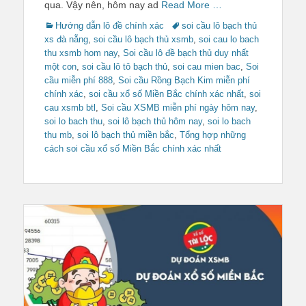
qua. Vậy nên, hôm nay ad
Read More …
Categories
Tags
Hướng dẫn lô đề chính xác
soi cầu lô bạch thủ
xs đà nẵng
,
soi cầu lô bạch thủ xsmb
,
soi cau lo bach
thu xsmb hom nay
,
Soi cầu lô đề bạch thủ duy nhất
một con
,
soi cầu lô tô bạch thủ
,
soi cau mien bac
,
Soi
cầu miễn phí 888
,
Soi cầu Rồng Bạch Kim miễn phí
chính xác
,
soi cầu xổ số Miền Bắc chính xác nhất
,
soi
cau xsmb btl
,
Soi cầu XSMB miễn phí ngày hôm nay
,
soi lo bach thu
,
soi lô bạch thủ hôm nay
,
soi lo bach
thu mb
,
soi lô bạch thủ miền bắc
,
Tổng hợp những
cách soi cầu xổ số Miền Bắc chính xác nhất