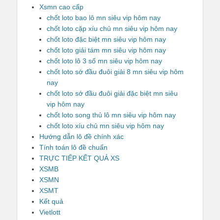
Xsmn cao cấp
chốt loto bao lô mn siêu vip hôm nay
chốt loto cặp xíu chủ mn siêu vip hôm nay
chốt loto đặc biệt mn siêu vip hôm nay
chốt loto giải tám mn siêu vip hôm nay
chốt loto lô 3 số mn siêu vip hôm nay
chốt loto sớ đầu đuôi giải 8 mn siêu vip hôm
nay
chốt loto sớ đầu đuôi giải đặc biệt mn siêu
vip hôm nay
chốt loto song thủ lô mn siêu vip hôm nay
chốt loto xíu chủ mn siêu vip hôm nay
Hướng dẫn lô đề chính xác
Tính toán lô đề chuẩn
TRỰC TIẾP KẾT QUẢ XS
XSMB
XSMN
XSMT
Kết quả
Vietlott