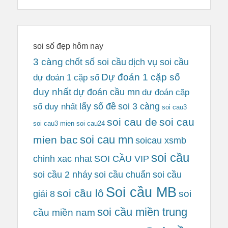
soi số đẹp hôm nay
3 càng
chốt số soi cầu
dịch vụ soi cầu
Dự đoán 1 cặp số
dự đoán 1 cặp số
duy nhất
dự đoán cầu mn
dự đoán cặp
số duy nhất
lấy số đề
soi 3 càng
soi cau3
soi cau de
soi cau
soi cau3 mien
soi cau24
soi cau mn
mien bac
soicau xsmb
soi cầu
chinh xac nhat
SOI CẦU VIP
soi cầu 2 nháy
soi cầu chuẩn
soi cầu
Soi cầu MB
soi cầu lô
soi
giải 8
soi cầu miền trung
cầu miền nam