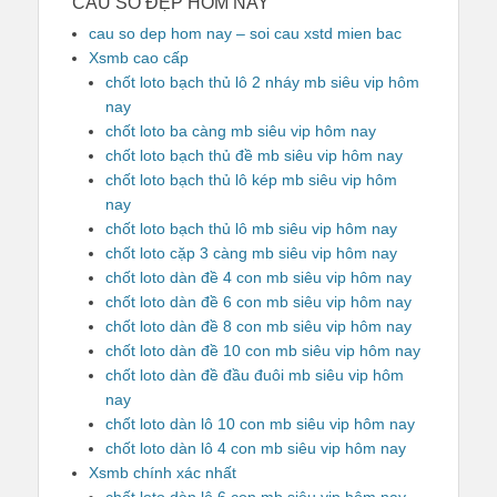
CẦU SỐ ĐẸP HÔM NAY
cau so dep hom nay – soi cau xstd mien bac
Xsmb cao cấp
chốt loto bạch thủ lô 2 nháy mb siêu vip hôm
nay
chốt loto ba càng mb siêu vip hôm nay
chốt loto bạch thủ đề mb siêu vip hôm nay
chốt loto bạch thủ lô kép mb siêu vip hôm
nay
chốt loto bạch thủ lô mb siêu vip hôm nay
chốt loto cặp 3 càng mb siêu vip hôm nay
chốt loto dàn đề 4 con mb siêu vip hôm nay
chốt loto dàn đề 6 con mb siêu vip hôm nay
chốt loto dàn đề 8 con mb siêu vip hôm nay
chốt loto dàn đề 10 con mb siêu vip hôm nay
chốt loto dàn đề đầu đuôi mb siêu vip hôm
nay
chốt loto dàn lô 10 con mb siêu vip hôm nay
chốt loto dàn lô 4 con mb siêu vip hôm nay
Xsmb chính xác nhất
chốt loto dàn lô 6 con mb siêu vip hôm nay