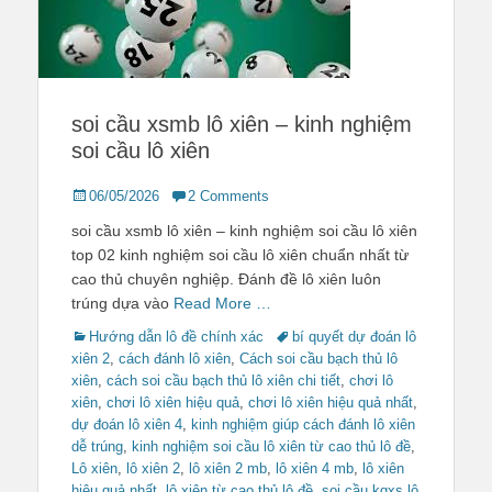
soi cầu xsmb lô xiên – kinh nghiệm
soi cầu lô xiên
Posted
06/05/2026
2 Comments
on
soi cầu xsmb lô xiên – kinh nghiệm soi cầu lô xiên
top 02 kinh nghiệm soi cầu lô xiên chuẩn nhất từ
cao thủ chuyên nghiệp. Đánh đề lô xiên luôn
trúng dựa vào
Read More …
Categories
Tags
Hướng dẫn lô đề chính xác
bí quyết dự đoán lô
xiên 2
,
cách đánh lô xiên
,
Cách soi cầu bạch thủ lô
xiên
,
cách soi cầu bạch thủ lô xiên chi tiết
,
chơi lô
xiên
,
chơi lô xiên hiệu quả
,
chơi lô xiên hiệu quả nhất
,
dự đoán lô xiên 4
,
kinh nghiệm giúp cách đánh lô xiên
dễ trúng
,
kinh nghiệm soi cầu lô xiên từ cao thủ lô đề
,
Lô xiên
,
lô xiên 2
,
lô xiên 2 mb
,
lô xiên 4 mb
,
lô xiên
hiệu quả nhất
,
lô xiên từ cao thủ lô đề
,
soi cầu kqxs lô