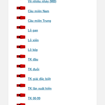
Về nhiều nháy (MB)
Cầu miền Nam
Cầu miền Trung
Lô gan
Lô xiên
Lô kép
TK đầu
TK đuôi
TK giải đặc biệt
TK lần xuất hiện
TK 00-99