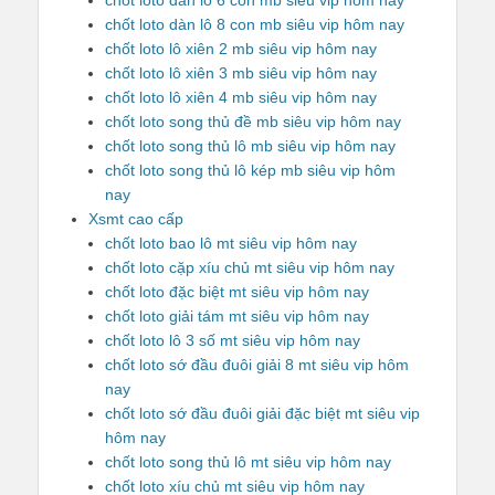
chốt loto dàn lô 8 con mb siêu vip hôm nay
chốt loto lô xiên 2 mb siêu vip hôm nay
chốt loto lô xiên 3 mb siêu vip hôm nay
chốt loto lô xiên 4 mb siêu vip hôm nay
chốt loto song thủ đề mb siêu vip hôm nay
chốt loto song thủ lô mb siêu vip hôm nay
chốt loto song thủ lô kép mb siêu vip hôm
nay
Xsmt cao cấp
chốt loto bao lô mt siêu vip hôm nay
chốt loto cặp xíu chủ mt siêu vip hôm nay
chốt loto đặc biệt mt siêu vip hôm nay
chốt loto giải tám mt siêu vip hôm nay
chốt loto lô 3 số mt siêu vip hôm nay
chốt loto sớ đầu đuôi giải 8 mt siêu vip hôm
nay
chốt loto sớ đầu đuôi giải đặc biệt mt siêu vip
hôm nay
chốt loto song thủ lô mt siêu vip hôm nay
chốt loto xíu chủ mt siêu vip hôm nay