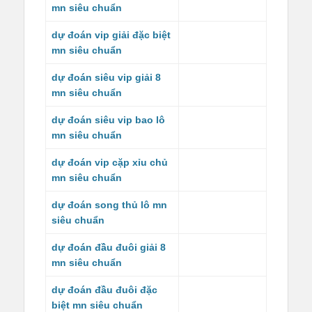
mn siêu chuẩn
dự đoán vip giải đặc biệt
mn siêu chuẩn
dự đoán siêu vip giải 8
mn siêu chuẩn
dự đoán siêu vip bao lô
mn siêu chuẩn
dự đoán vip cặp xỉu chủ
mn siêu chuẩn
dự đoán song thủ lô mn
siêu chuẩn
dự đoán đầu đuôi giải 8
mn siêu chuẩn
dự đoán đầu đuôi đặc
biệt mn siêu chuẩn