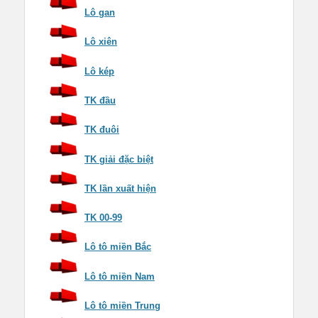
Lô gan
Lô xiên
Lô kép
TK đầu
TK đuôi
TK giải đặc biệt
TK lần xuất hiện
TK 00-99
Lô tô miền Bắc
Lô tô miền Nam
Lô tô miền Trung