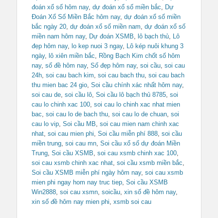
đoán xổ số hôm nay
,
dự đoán xổ số miền bắc
,
Dự
Đoán Xổ Số Miền Bắc hôm nay
,
dự đoán xổ số miền
bắc ngày 20
,
dự đoán xổ số miền nam
,
dự đoán xổ số
miền nam hôm nay
,
Dự đoán XSMB
,
lô bạch thủ
,
Lô
đẹp hôm nay
,
lo kep nuoi 3 ngay
,
Lô kép nuôi khung 3
ngày
,
lô xiên miền bắc
,
Rồng Bạch Kim chốt số hôm
nay
,
số đề hôm nay
,
Số đẹp hôm nay
,
soi cầu
,
soi cau
24h
,
soi cau bach kim
,
soi cau bach thu
,
soi cau bach
thu mien bac 24 gio
,
Soi cầu chính xác nhất hôm nay
,
soi cau de
,
soi cầu lô
,
Soi cầu lô bạch thủ 8785
,
soi
cau lo chinh xac 100
,
soi cau lo chinh xac nhat mien
bac
,
soi cau lo de bach thu
,
soi cau lo de chuan
,
soi
cau lo vip
,
Soi cầu MB
,
soi cau mien nam chinh xac
nhat
,
soi cau mien phi
,
Soi cầu miễn phí 888
,
soi cầu
miền trung
,
soi cau mn
,
Soi cầu xổ số dự đoán Miền
Trung
,
Soi cầu XSMB
,
soi cau xsmb chinh xac 100
,
soi cau xsmb chinh xac nhat
,
soi cầu xsmb miền bắc
,
Soi cầu XSMB miễn phí ngày hôm nay
,
soi cau xsmb
mien phi ngay hom nay truc tiep
,
Soi cầu XSMB
Win2888
,
soi cau xsmn
,
soicầu
,
xin số đề hôm nay
,
xin số đề hôm nay mien phi
,
xsmb soi cau