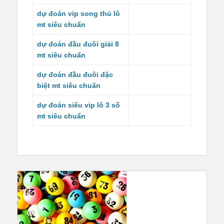
dự đoán vip song thủ lô
mt siêu chuẩn
dự đoán đầu đuôi giải 8
mt siêu chuẩn
dự đoán đầu đuôi đặc
biệt mt siêu chuẩn
dự đoán siêu vip lô 3 số
mt siêu chuẩn