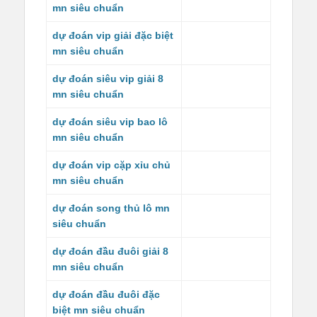
mn siêu chuẩn
dự đoán vip giải đặc biệt
mn siêu chuẩn
dự đoán siêu vip giải 8
mn siêu chuẩn
dự đoán siêu vip bao lô
mn siêu chuẩn
dự đoán vip cặp xỉu chủ
mn siêu chuẩn
dự đoán song thủ lô mn
siêu chuẩn
dự đoán đầu đuôi giải 8
mn siêu chuẩn
dự đoán đầu đuôi đặc
biệt mn siêu chuẩn