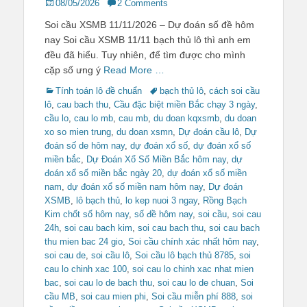
Posted
08/05/2026
2 Comments
on
Soi cầu XSMB 11/11/2026 – Dự đoán số đề hôm
nay Soi cầu XSMB 11/11 bạch thủ lô thì anh em
đều đã hiểu. Tuy nhiên, để tìm được cho mình
cặp số ưng ý
Read More …
Categories
Tags
Tính toán lô đề chuẩn
bạch thủ lô
,
cách soi cầu
lô
,
cau bach thu
,
Cầu đặc biệt miền Bắc chạy 3 ngày
,
cầu lo
,
cau lo mb
,
cau mb
,
du doan kqxsmb
,
du doan
xo so mien trung
,
du doan xsmn
,
Dự đoán cầu lô
,
Dự
đoán số de hôm nay
,
dự đoán xổ số
,
dự đoán xổ số
miền bắc
,
Dự Đoán Xổ Số Miền Bắc hôm nay
,
dự
đoán xổ số miền bắc ngày 20
,
dự đoán xổ số miền
nam
,
dự đoán xổ số miền nam hôm nay
,
Dự đoán
XSMB
,
lô bạch thủ
,
lo kep nuoi 3 ngay
,
Rồng Bạch
Kim chốt số hôm nay
,
số đề hôm nay
,
soi cầu
,
soi cau
24h
,
soi cau bach kim
,
soi cau bach thu
,
soi cau bach
thu mien bac 24 gio
,
Soi cầu chính xác nhất hôm nay
,
soi cau de
,
soi cầu lô
,
Soi cầu lô bạch thủ 8785
,
soi
cau lo chinh xac 100
,
soi cau lo chinh xac nhat mien
bac
,
soi cau lo de bach thu
,
soi cau lo de chuan
,
Soi
cầu MB
,
soi cau mien phi
,
Soi cầu miễn phí 888
,
soi