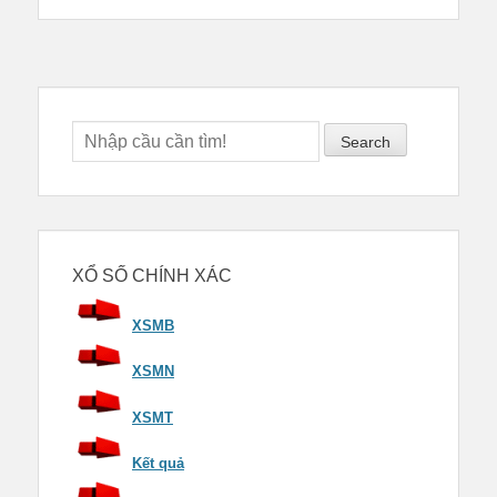
Search
XỔ SỐ CHÍNH XÁC
XSMB
XSMN
XSMT
Kết quả