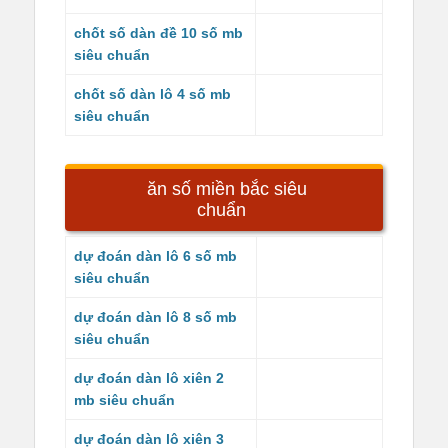
chốt số dàn đề 10 số mb
siêu chuẩn
chốt số dàn lô 4 số mb
siêu chuẩn
ăn số miền bắc siêu
chuẩn
dự đoán dàn lô 6 số mb
siêu chuẩn
dự đoán dàn lô 8 số mb
siêu chuẩn
dự đoán dàn lô xiên 2
mb siêu chuẩn
dự đoán dàn lô xiên 3