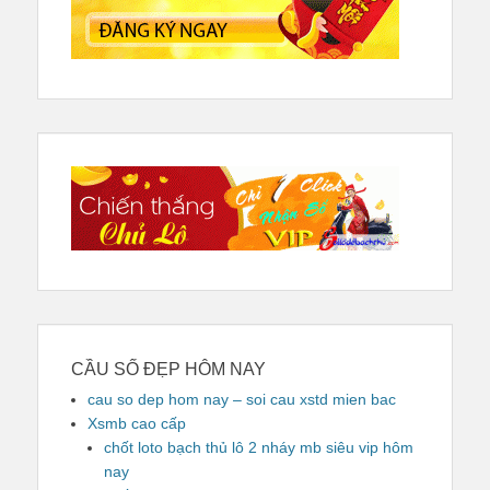
CẦU SỐ ĐẸP HÔM NAY
cau so dep hom nay – soi cau xstd mien bac
Xsmb cao cấp
chốt loto bạch thủ lô 2 nháy mb siêu vip hôm
nay