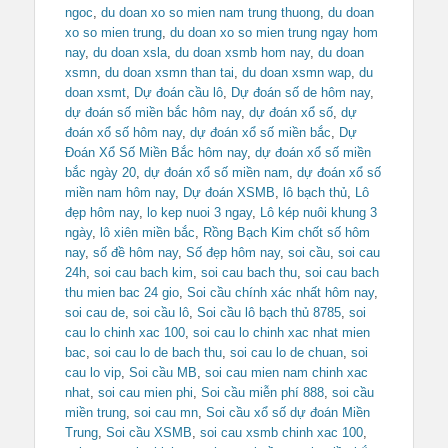
ngoc
,
du doan xo so mien nam trung thuong
,
du doan
xo so mien trung
,
du doan xo so mien trung ngay hom
nay
,
du doan xsla
,
du doan xsmb hom nay
,
du doan
xsmn
,
du doan xsmn than tai
,
du doan xsmn wap
,
du
doan xsmt
,
Dự đoán cầu lô
,
Dự đoán số de hôm nay
,
dự đoán số miền bắc hôm nay
,
dự đoán xổ số
,
dự
đoán xổ số hôm nay
,
dự đoán xổ số miền bắc
,
Dự
Đoán Xổ Số Miền Bắc hôm nay
,
dự đoán xổ số miền
bắc ngày 20
,
dự đoán xổ số miền nam
,
dự đoán xổ số
miền nam hôm nay
,
Dự đoán XSMB
,
lô bạch thủ
,
Lô
đẹp hôm nay
,
lo kep nuoi 3 ngay
,
Lô kép nuôi khung 3
ngày
,
lô xiên miền bắc
,
Rồng Bạch Kim chốt số hôm
nay
,
số đề hôm nay
,
Số đẹp hôm nay
,
soi cầu
,
soi cau
24h
,
soi cau bach kim
,
soi cau bach thu
,
soi cau bach
thu mien bac 24 gio
,
Soi cầu chính xác nhất hôm nay
,
soi cau de
,
soi cầu lô
,
Soi cầu lô bạch thủ 8785
,
soi
cau lo chinh xac 100
,
soi cau lo chinh xac nhat mien
bac
,
soi cau lo de bach thu
,
soi cau lo de chuan
,
soi
cau lo vip
,
Soi cầu MB
,
soi cau mien nam chinh xac
nhat
,
soi cau mien phi
,
Soi cầu miễn phí 888
,
soi cầu
miền trung
,
soi cau mn
,
Soi cầu xổ số dự đoán Miền
Trung
,
Soi cầu XSMB
,
soi cau xsmb chinh xac 100
,