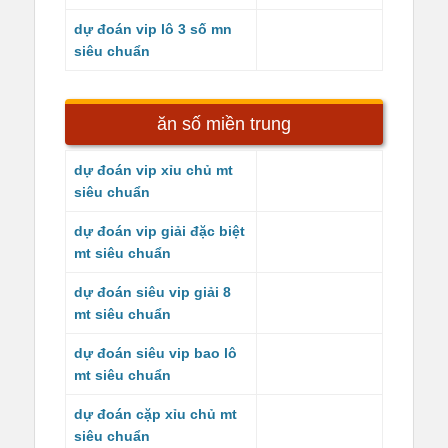
dự đoán vip lô 3 số mn
siêu chuẩn
ăn số miền trung
dự đoán vip xỉu chủ mt
siêu chuẩn
dự đoán vip giải đặc biệt
mt siêu chuẩn
dự đoán siêu vip giải 8
mt siêu chuẩn
dự đoán siêu vip bao lô
mt siêu chuẩn
dự đoán cặp xỉu chủ mt
siêu chuẩn