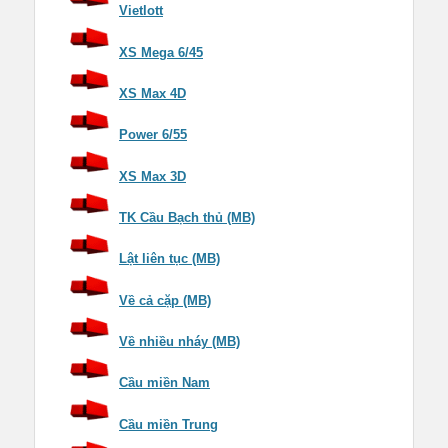
Vietlott
XS Mega 6/45
XS Max 4D
Power 6/55
XS Max 3D
TK Cầu Bạch thủ (MB)
Lật liên tục (MB)
Về cả cặp (MB)
Về nhiều nháy (MB)
Cầu miền Nam
Cầu miền Trung