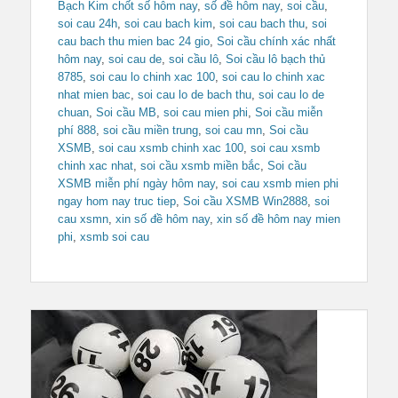
Bạch Kim chốt số hôm nay
,
số đề hôm nay
,
soi cầu
,
soi cau 24h
,
soi cau bach kim
,
soi cau bach thu
,
soi
cau bach thu mien bac 24 gio
,
Soi cầu chính xác nhất
hôm nay
,
soi cau de
,
soi cầu lô
,
Soi cầu lô bạch thủ
8785
,
soi cau lo chinh xac 100
,
soi cau lo chinh xac
nhat mien bac
,
soi cau lo de bach thu
,
soi cau lo de
chuan
,
Soi cầu MB
,
soi cau mien phi
,
Soi cầu miễn
phí 888
,
soi cầu miền trung
,
soi cau mn
,
Soi cầu
XSMB
,
soi cau xsmb chinh xac 100
,
soi cau xsmb
chinh xac nhat
,
soi cầu xsmb miền bắc
,
Soi cầu
XSMB miễn phí ngày hôm nay
,
soi cau xsmb mien phi
ngay hom nay truc tiep
,
Soi cầu XSMB Win2888
,
soi
cau xsmn
,
xin số đề hôm nay
,
xin số đề hôm nay mien
phi
,
xsmb soi cau